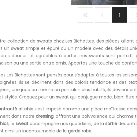
1
re collection de sweats chez Les Bichettes, des pièces alliant
z un sweat simple et épuré ou un modèle avec des détails uniq
ières douces et agréables à porter, nos sweats sont parfait
maison ou une sortie entre amis. Apportez une touche de confor
ez Les Bichettes sont pensés pour s’adapter à toutes les saison
 soignées. Ils se déclinent dans des coloris tendance et des tex
jean, une jupe ou même un pantalon plus habillé, ils deviennent 
et stylés. Craquez pour un sweat qui conjugue mode, bien-être e
ntracté et chic
s'est imposé comme une pièce maîtresse dans l
ément dans notre
dressing
, offrant une polyvalence qui charme to
hics
, le
sweat
accompagne nos quotidiens, de la
sortie
décontra
nt ainsi un incontournable de la
garde robe
.