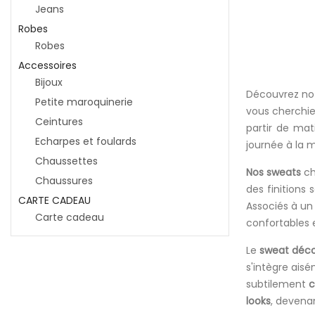
Jeans
Robes
Robes
Accessoires
Bijoux
Découvrez not
Petite maroquinerie
vous cherchie
Ceintures
partir de mat
Echarpes et foulards
journée à la 
Chaussettes
Nos sweats
ch
Chaussures
des finitions
CARTE CADEAU
Associés à un 
Carte cadeau
confortables 
Le
sweat déco
s'intègre ais
subtilement
c
looks
, devena