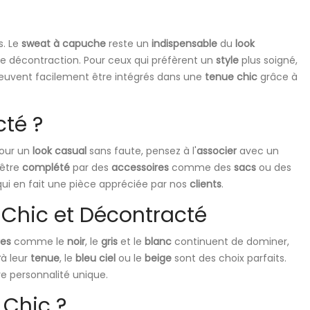
s. Le
sweat à capuche
reste un
indispensable
du
look
e décontraction. Pour ceux qui préfèrent un
style
plus soigné,
uvent facilement être intégrés dans une
tenue chic
grâce à
té ?
Pour un
look casual
sans faute, pensez à l'
associer
avec un
être
complété
par des
accessoires
comme des
sacs
ou des
 qui en fait une pièce appréciée par nos
clients
.
 Chic et Décontracté
res
comme le
noir
, le
gris
et le
blanc
continuent de dominer,
r
à leur
tenue
, le
bleu ciel
ou le
beige
sont des choix parfaits.
re personnalité unique.
 Chic ?