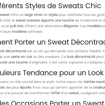
fférents Styles de Sweats Chic
sweat
offre un
large choix
de
styles
pour satisfaire tous les goût
 À côté, le
sweat oversize
apporte une touche
de modernité et d
é
ou le
pull chic
offrent une alternative
élégante
. Ces
modèles
pe
et leurs
matières
raffinées.
nt Porter un Sweat Décontrac
eat décontracté
est un art qui demande une certaine habilité. 
o
, une
veste en cuir
ou des sneakers. Ce
look décontracté
peut 
outer une touche
d'originalité. C'est cette capacité à s'adapter
uleurs Tendance pour un Look
ouent un rôle crucial dans le style. Cette saison, les
teintes neut
oks
des plus
épurés
. Pour ceux qui aiment apporter de la
couleu
r a le pouvoir de transformer l'
effet
d'un
sweat
, soulignant vot
les Occasions Porter un Sweat