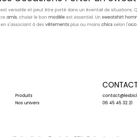
est versatile et peut être porté dans un éventail de situations.
tre
amis
, choisir le bon
modèle
est essentiel. Un
sweatshirt ho
 en s'associant à des
vêtements
plus ou moins
chics
selon l'
occ
CONTAC
Produits
contact@lesbic
Nos univers
06 45 45 32 21