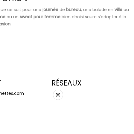
 Que ce soit pour une
journée
de
bureau
, une balade en
ville
ou
mme
ou un
sweat pour femme
bien choisi saura s'adapter à la
asion
.
T
RÉSEAUX
hettes.com