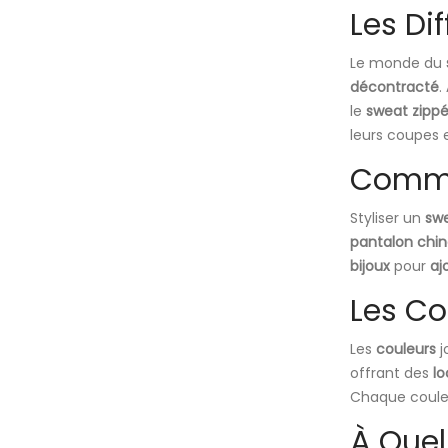
Les Di
Le monde du
décontracté
.
le
sweat zipp
leurs coupes 
Comme
Styliser un
sw
pantalon chin
bijoux
pour
aj
Les Co
Les
couleurs
j
offrant des
lo
Chaque couleu
À Quel