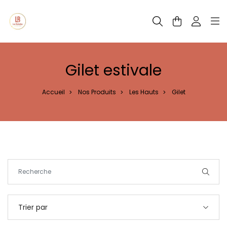
Panneau de gestion des cookies
Gilet estivale
Accueil
Nos Produits
Les Hauts
Gilet
>
>
>
Trier par