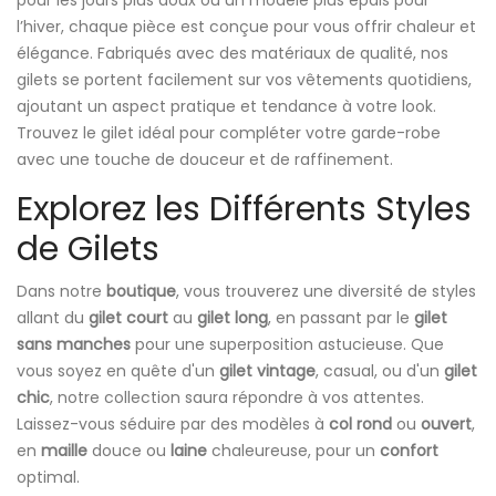
pour les jours plus doux ou un modèle plus épais pour
l’hiver, chaque pièce est conçue pour vous offrir chaleur et
élégance. Fabriqués avec des matériaux de qualité, nos
gilets se portent facilement sur vos vêtements quotidiens,
ajoutant un aspect pratique et tendance à votre look.
Trouvez le gilet idéal pour compléter votre garde-robe
avec une touche de douceur et de raffinement.
Explorez les Différents Styles
de Gilets
Dans notre
boutique
, vous trouverez une diversité de styles
allant du
gilet court
au
gilet long
, en passant par le
gilet
sans manches
pour une superposition astucieuse. Que
vous soyez en quête d'un
gilet vintage
, casual, ou d'un
gilet
chic
, notre collection saura répondre à vos attentes.
Laissez-vous séduire par des modèles à
col rond
ou
ouvert
,
en
maille
douce ou
laine
chaleureuse, pour un
confort
optimal.